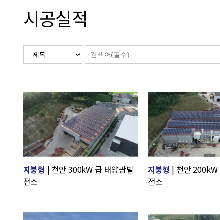
시공실적
지붕형
| 천안 300kW 급 태양광발
지붕형
| 천안 200k
전소
전소