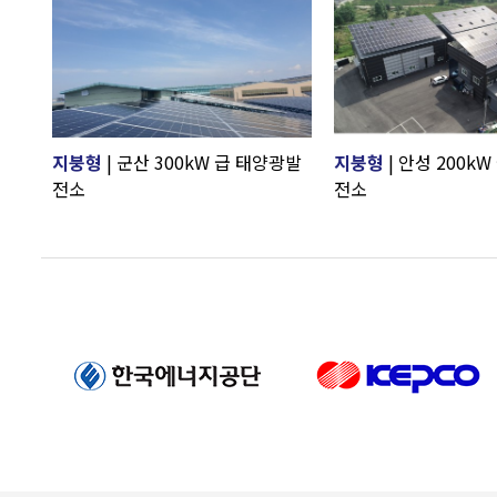
지붕형
| 군산 300kW 급 태양광발
지붕형
| 안성 200k
전소
전소