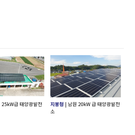
원 25kW급 태양광발전
지붕형
| 남원 20kW 급 태양광발전
소